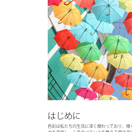
MODEL HOUSE
ユニテ仙台のモデルハウス
COMPANY
会社について
- NEWS
お知らせ
- RECRUIT
採用情報
- CORPORATE
企業情報
CONTACT
お問い合わせ
DICTIONARY
住宅用語大辞典
UNIGURA
QOLを高める暮らしのアイディア
VOICE
オーナーの声
はじめに
CONTACT
お問い合わせ
色彩は私たちの生活に深く関わっており、様