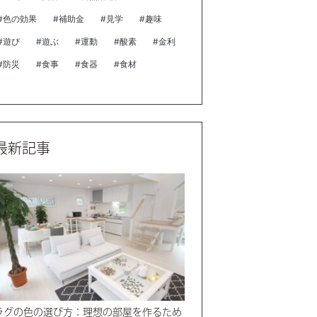
#色の効果
#補助金
#見学
#趣味
#遊び
#遊ぶ
#運動
#酸素
#金利
#防災
#食事
#食器
#食材
最新記事
ラグの色の選び方：理想の部屋を作るため