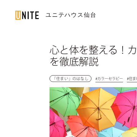
ユニテハウス仙台
SENDAI / 仙台
心と体を整える！
TOP
を徹底解説
トップページ
LINE UP
住宅のラインナップ
「住まい」のはなし
#カラーセラピー
#住ま
WORKS
ユニテハウスの施工事例
UNITEHOUSE
ユニテハウスについて
HOUSE MAKING
ユニテハウスの家づくり
Q&A
よくある質問