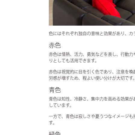
色にはそれぞれ独自の意味と効果があり、カ
赤色
赤色は情熱、活力、勇気などを表し、行動力
りとしても活用できます。
赤色は視覚的に目を引く色であり、注意を喚
労感が増すため、程よい使い分けが大切です
青色
青色は知性、冷静さ、集中力を高める効果が
しています。
一方で、青色は寂しさや憂うつなイメージも
す。
緑色