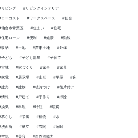
#リビング
#リビングインテリア
#ローコスト
#ワークスペース
#仙台
#仙台市青葉区
#住まい
#住宅
#住宅ローン
#便利
#健康
#動線
#収納
#土地
#変形土地
#外構
#子ども
#子ども部屋
#子育て
#宮城
#家づくり
#家事
#家具
#家電
#展示場
#山形
#平屋
#床
#建売
#建物
#後片づけ
#後片付け
#情報
#戸建て
#手作り
#掃除
#換気
#料理
#時短
#暖房
#暮らし
#栄養
#植物
#水
#洗面所
#献立
#玄関
#睡眠
#空気
#美容
#自然治癒力