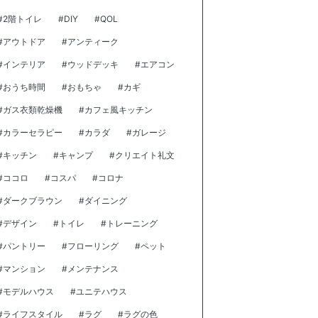
#2階トイレ
#DIY
#QOL
#アウトドア
#アンティーク
#インテリア
#ウッドデッキ
#エアコン
#おうち時間
#おもちゃ
#カギ
#ガス衣類乾燥機
#カフェ風キッチン
#カラーセラピー
#カラダ
#ガレージ
#キッチン
#キャンプ
#クリエイト礼文
#ココロ
#コスパ
#コロナ
#ダークブラウン
#ダイニング
#デザイン
#トイレ
#トレーニング
#パントリー
#フローリング
#ペット
#マンション
#メンテナンス
#モデルハウス
#ユニテハウス
#ライフスタイル
#ラグ
#ラグの色