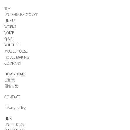
TOP
UNITEHOUSEについて
LINE UP
WORKS
VOICE
Q＆A
YOUTUBE
MODEL HOUSE
HOUSE MAKING
COMPANY
DOWNLOAD
実例集
間取り集
CONTACT
Privacy policy
LINK
UNITE HOUSE