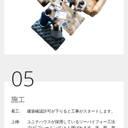
05
施工
着工:
建築確認許可が下りると工事がスタートします。
上棟:
ユニテハウスが採用しているツーバイフォー工法
では｢フレーミング｣とも呼ばれます。床、壁、屋