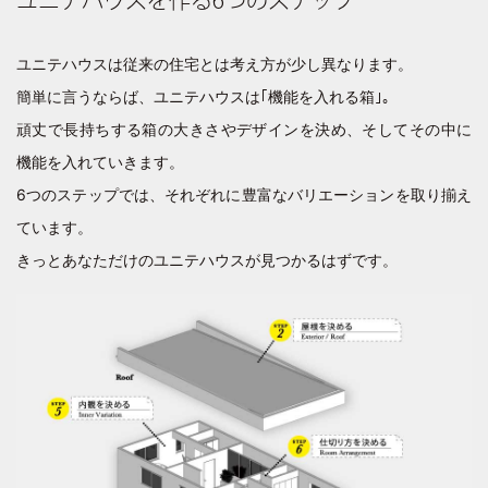
ユニテハウスを作る6つのステップ
COMPANY
会社について
- NEWS
ユニテハウスは従来の住宅とは考え方が少し異なります。
お知らせ
- RECRUIT
簡単に言うならば、ユニテハウスは｢機能を入れる箱｣。
採用情報
- CORPORATE
頑丈で長持ちする箱の大きさやデザインを決め、そしてその中に
企業情報
機能を入れていきます。
CONTACT
お問い合わせ
6つのステップでは、それぞれに豊富なバリエーションを取り揃え
DICTIONARY
ています。
住宅用語大辞典
きっとあなただけのユニテハウスが見つかるはずです。
UNIGURA
QOLを高める暮らしのアイディア
VOICE
オーナーの声
CONTACT
お問い合わせ
実例集
間取り集