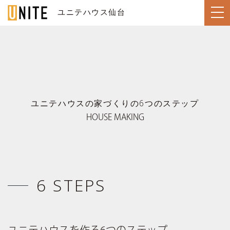
ユニテハウス仙台
SENDAI / 仙台
TOP
ユニテハウスの家づくりの6つのステップ
トップページ
HOUSE MAKING
LINE UP
住宅のラインナップ
WORKS
ユニテハウスの施工事例
UNITEHOUSE
ユニテハウスについて
6 STEPS
HOUSE MAKING
ユニテハウスの家づくり
Q&A
よくある質問
MODEL HOUSE
ユニテ仙台のモデルハウス