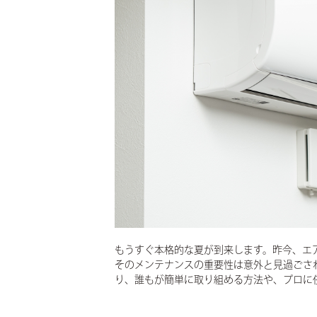
MODEL HOUSE
ユニテ仙台のモデルハウス
COMPANY
会社について
- NEWS
お知らせ
- RECRUIT
採用情報
- CORPORATE
企業情報
CONTACT
お問い合わせ
DICTIONARY
住宅用語大辞典
UNIGURA
QOLを高める暮らしのアイディア
VOICE
もうすぐ本格的な夏が到来します。昨今、エ
オーナーの声
そのメンテナンスの重要性は意外と見過ごさ
り、誰もが簡単に取り組める方法や、プロに
CONTACT
お問い合わせ