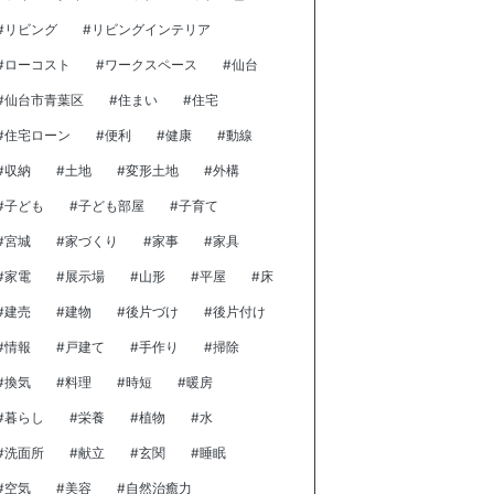
#リビング
#リビングインテリア
#ローコスト
#ワークスペース
#仙台
#仙台市青葉区
#住まい
#住宅
#住宅ローン
#便利
#健康
#動線
#収納
#土地
#変形土地
#外構
#子ども
#子ども部屋
#子育て
#宮城
#家づくり
#家事
#家具
#家電
#展示場
#山形
#平屋
#床
#建売
#建物
#後片づけ
#後片付け
#情報
#戸建て
#手作り
#掃除
#換気
#料理
#時短
#暖房
#暮らし
#栄養
#植物
#水
#洗面所
#献立
#玄関
#睡眠
#空気
#美容
#自然治癒力