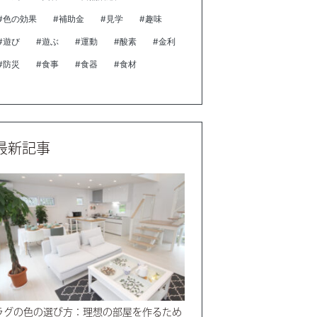
#色の効果
#補助金
#見学
#趣味
#遊び
#遊ぶ
#運動
#酸素
#金利
#防災
#食事
#食器
#食材
最新記事
ラグの色の選び方：理想の部屋を作るため