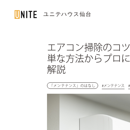
ユニテハウス仙台
SENDAI / 仙台
エアコン掃除のコツ
TOP
単な方法からプロ
トップページ
解説
LINE UP
住宅のラインナップ
WORKS
「メンテナンス」のはなし
#メンテナンス
ユニテハウスの施工事例
UNITEHOUSE
ユニテハウスについて
HOUSE MAKING
ユニテハウスの家づくり
Q&A
よくある質問