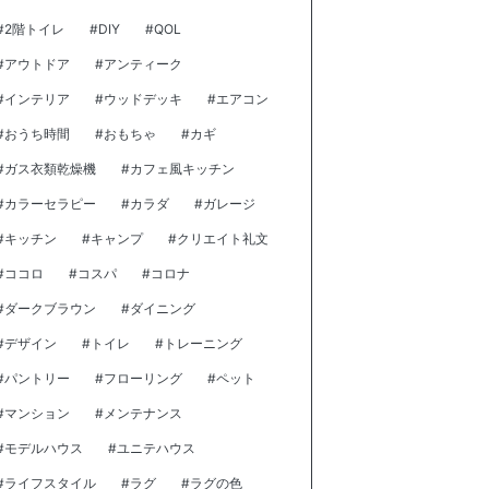
#2階トイレ
#DIY
#QOL
#アウトドア
#アンティーク
#インテリア
#ウッドデッキ
#エアコン
#おうち時間
#おもちゃ
#カギ
#ガス衣類乾燥機
#カフェ風キッチン
#カラーセラピー
#カラダ
#ガレージ
#キッチン
#キャンプ
#クリエイト礼文
#ココロ
#コスパ
#コロナ
#ダークブラウン
#ダイニング
#デザイン
#トイレ
#トレーニング
#パントリー
#フローリング
#ペット
#マンション
#メンテナンス
#モデルハウス
#ユニテハウス
#ライフスタイル
#ラグ
#ラグの色