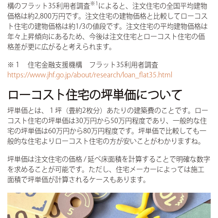
※1
構のフラット35利用者調査
によると、注文住宅の全国平均建物
価格は約2,800万円です。注文住宅の建物価格と比較してローコス
ト住宅の建物価格は約1/3の値段です。注文住宅の平均建物価格は
年々上昇傾向にあるため、今後は注文住宅とローコスト住宅の価
格差が更に広がると考えられます。
※１ 住宅金融支援機構 フラット35利用者調査
https://www.jhf.go.jp/about/research/loan_flat35.html
ローコスト住宅の坪単価について
坪単価とは、１坪（畳約2枚分）あたりの建築費のことです。ロー
コスト住宅の坪単価は30万円から50万円程度であり、一般的な住
宅の坪単価は60万円から80万円程度です。坪単価で比較しても一
般的な住宅よりローコスト住宅の方が安いことがわかりますね。
坪単価は注文住宅の価格 / 延べ床面積を計算することで明確な数字
を求めることが可能です。ただし、住宅メーカーによっては施工
面積で坪単価が計算されるケースもあります。