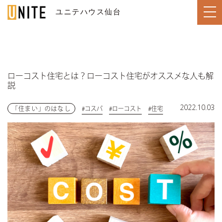
ユニテハウス仙台
SENDAI / 仙台
ローコスト住宅とは？ローコスト住宅がオススメな人も解
説
TOP
トップページ
2022.10.03
「住まい」のはなし
#コスパ
#ローコスト
#住宅
LINE UP
住宅のラインナップ
WORKS
ユニテハウスの施工事例
UNITEHOUSE
ユニテハウスについて
HOUSE MAKING
ユニテハウスの家づくり
Q&A
よくある質問
MODEL HOUSE
ユニテ仙台のモデルハウス