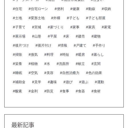
#住宅
#住宅ローン
#便利
#健康
#動線
#収納
#土地
#変形土地
#外構
#子ども
#子ども部屋
#子育て
#宮城
#家づくり
#家事
#家具
#家電
#展示場
#山形
#平屋
#床
#建売
#建物
#後片づけ
#後片付け
#情報
#戸建て
#手作り
#掃除
#換気
#料理
#時短
#暖房
#暮らし
#栄養
#植物
#水
#洗面所
#献立
#玄関
#睡眠
#空気
#美容
#自然治癒力
#色の効果
#補助金
#見学
#趣味
#遊び
#遊ぶ
#運動
#酸素
#金利
#防災
#食事
#食器
#食材
最新記事