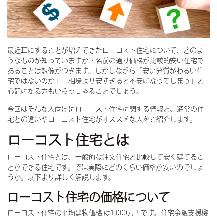
COMPANY
会社について
- NEWS
お知らせ
- RECRUIT
採用情報
最近耳にすることが増えてきたローコスト住宅について、どのよ
- CORPORATE
企業情報
うなものか知っていますか？名前の通り価格が比較的安い住宅で
あることは想像がつきます。しかしながら「安い分質がわるい住
CONTACT
宅ではないのか」「相場より安すぎると不安になってしまう」と
お問い合わせ
心配になる方もいらっしゃることでしょう。
DICTIONARY
住宅用語大辞典
今回はそんな人向けにローコスト住宅に関する情報と、通常の住
宅との違いやローコスト住宅がオススメな人をご紹介します。
UNIGURA
QOLを高める暮らしのアイディア
ローコスト住宅とは
VOICE
オーナーの声
ローコスト住宅とは、一般的な注文住宅と比較して安く建てるこ
とができる住宅です。では実際にどのくらい価格が安いのでしょ
CONTACT
お問い合わせ
うか。以下より詳しく解説します。
ローコスト住宅の価格について
実例集
間取り集
ローコスト住宅の平均建物価格 は1,000万円です。住宅金融支援機