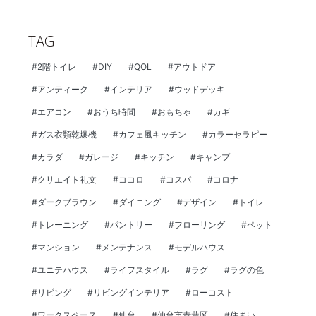
TAG
#2階トイレ
#DIY
#QOL
#アウトドア
#アンティーク
#インテリア
#ウッドデッキ
#エアコン
#おうち時間
#おもちゃ
#カギ
#ガス衣類乾燥機
#カフェ風キッチン
#カラーセラピー
#カラダ
#ガレージ
#キッチン
#キャンプ
#クリエイト礼文
#ココロ
#コスパ
#コロナ
#ダークブラウン
#ダイニング
#デザイン
#トイレ
#トレーニング
#パントリー
#フローリング
#ペット
#マンション
#メンテナンス
#モデルハウス
#ユニテハウス
#ライフスタイル
#ラグ
#ラグの色
#リビング
#リビングインテリア
#ローコスト
#ワークスペース
#仙台
#仙台市青葉区
#住まい