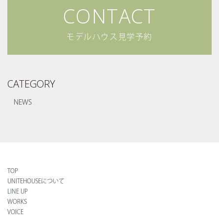
CONTACT
COMPANY
会社について
- NEWS
お知らせ
モデルハウス見学予約
- RECRUIT
採用情報
- CORPORATE
企業情報
CATEGORY
CONTACT
お問い合わせ
DICTIONARY
NEWS
住宅用語大辞典
UNIGURA
QOLを高める暮らしのアイディア
VOICE
オーナーの声
CONTACT
TOP
お問い合わせ
UNITEHOUSEについて
LINE UP
実例集
間取り集
WORKS
VOICE