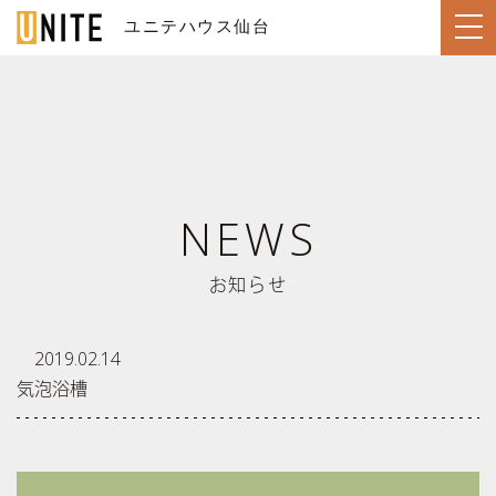
ユニテハウス仙台
SENDAI / 仙台
TOP
NEWS
トップページ
LINE UP
住宅のラインナップ
お知らせ
WORKS
ユニテハウスの施工事例
UNITEHOUSE
2019.02.14
ユニテハウスについて
気泡浴槽
HOUSE MAKING
ユニテハウスの家づくり
Q&A
よくある質問
MODEL HOUSE
ユニテ仙台のモデルハウス