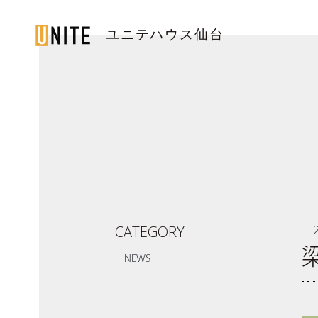
ユニテハウス仙台
SENDAI / 仙台
TOP
トップページ
LINE UP
住宅のラインナップ
WORKS
ユニテハウスの施工事例
CATEGORY
UNITEHOUSE
ユニテハウスについて
NEWS
HOUSE MAKING
ユニテハウスの家づくり
Q&A
よくある質問