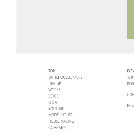
MODEL HOUSE
ユニテ仙台のモデルハウス
COMPANY
会社について
- NEWS
お知らせ
- RECRUIT
採用情報
- CORPORATE
企業情報
CONTACT
お問い合わせ
TOP
DO
UNITEHOUSEについて
実
DICTIONARY
住宅用語大辞典
LINE UP
間
WORKS
UNIGURA
CON
QOLを高める暮らしのアイディア
VOICE
Q＆A
VOICE
Priv
YOUTUBE
オーナーの声
MODEL HOUSE
HOUSE MAKING
CONTACT
お問い合わせ
COMPANY