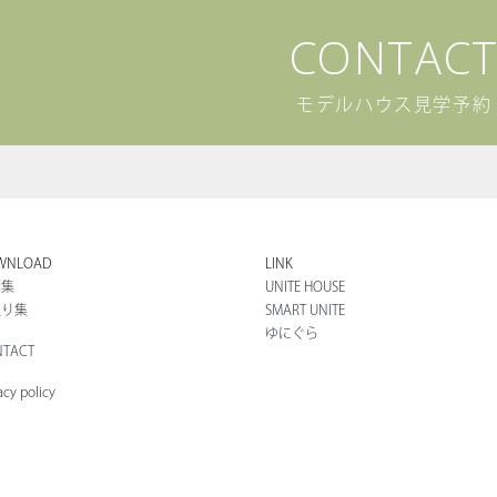
CONTAC
モデルハウス見学予約
WNLOAD
LINK
例集
UNITE HOUSE
取り集
SMART UNITE
ゆにぐら
TACT
acy policy