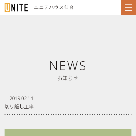
ユニテハウス仙台
SENDAI / 仙台
TOP
NEWS
トップページ
LINE UP
住宅のラインナップ
お知らせ
WORKS
ユニテハウスの施工事例
UNITEHOUSE
2019.02.14
ユニテハウスについて
切り離し工事
HOUSE MAKING
ユニテハウスの家づくり
Q&A
よくある質問
MODEL HOUSE
ユニテ仙台のモデルハウス