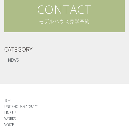
CONTACT
COMPANY
会社について
- NEWS
お知らせ
モデルハウス見学予約
- RECRUIT
採用情報
- CORPORATE
企業情報
CATEGORY
CONTACT
お問い合わせ
DICTIONARY
NEWS
住宅用語大辞典
UNIGURA
QOLを高める暮らしのアイディア
VOICE
オーナーの声
CONTACT
TOP
お問い合わせ
UNITEHOUSEについて
LINE UP
実例集
間取り集
WORKS
VOICE