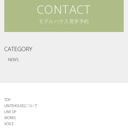
CONTACT
COMPANY
会社について
- NEWS
お知らせ
モデルハウス見学予約
- RECRUIT
採用情報
- CORPORATE
企業情報
CATEGORY
CONTACT
お問い合わせ
DICTIONARY
NEWS
住宅用語大辞典
UNIGURA
QOLを高める暮らしのアイディア
VOICE
オーナーの声
CONTACT
TOP
お問い合わせ
UNITEHOUSEについて
LINE UP
実例集
間取り集
WORKS
VOICE