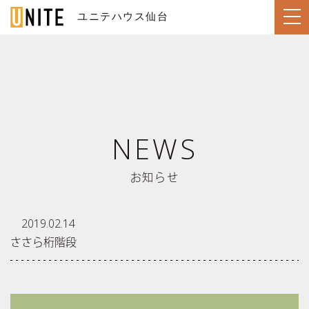
ユニテハウス仙台
SENDAI / 仙台
TOP
NEWS
トップページ
LINE UP
住宅のラインナップ
お知らせ
WORKS
ユニテハウスの施工事例
UNITEHOUSE
2019.02.14
ユニテハウスについて
ささら桁階段
HOUSE MAKING
ユニテハウスの家づくり
Q&A
よくある質問
MODEL HOUSE
ユニテ仙台のモデルハウス